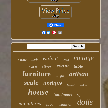
Share
Facebook
vintage
walnut
petit
barbie
wood
room
table
silver
rare
furniture
artisan
large
scale
antique
chair
kitchen
house
handmade
style
dolls
miniatures
mansion
families