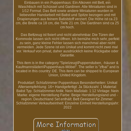
Einbauen in ein Puppenhaus: Ein Alkoven mit Bett, ein
Waschtisch mit Schüssel und Gardinen. Alle Miniaturen sind in
1/12 Format. Das Bett sowie andere Miniaturen wurden in
liebevoller Handarbeit mit Batist und Spitze bezogen und mit
Drapierungen aus feinem Batiststoff verziert. Die Höhe ist ca 23
cm, die Breite ca 18 cm, die Tiefe 21 cm. Die Gardinen sind ca 25
cm hoch.
Das Bettzeug ist fixiert und nicht abnehmbar. Die Türen der
Kommode lassen sich nicht öffnen. Ich bemühe mich sehr, perfekt
zu sein, ganz kleine Fehler lassen sich manchmal aber nicht
vermeiden. Jede Szene ist ein Unikat und kommt nicht zwei mal
vor. Verkauf von privat, daher ausdrücklich keine Rückgabe oder
Garantie.
This item is in the category "Spielzeug\Puppenstuben, -häuser &
Kaufmannsläden\Puppenhaus-Möbel". The seller is "zfbai" and is
located in this country: DE. This item can be shipped to European
Union, United Kingdom.
Produktart: Schlafzimmer Puppenhaus
Besonderheiten: Unikat
Altersempfehlung: 16+
Handgefertigt: Ja
Stückzahl: 1
Material:
Batist
Typ: Schlafzimmer
Antik: Nein
Maßstab: 1:12
Vintage: Nein
Marke: eigene Herstellung
Farbe: Beige
Herstellungsland und -
region: Deutschland
Set enthält: Bett
Geeignet für Zimmer:
Schlafzimmer
Verkaufseinheit: Einzelne Einheit
Herstellungsjahr:
2022