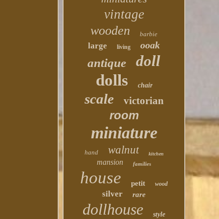
vintage
wooden
barbie
ooak
large
living
doll
antique
dolls
chair
scale
victorian
room
miniature
walnut
hand
kitchen
mansion
families
house
petit
wood
silver
rare
dollhouse
style