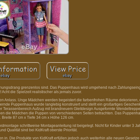
orschungsdrang grenzenlos sind. Das Puppenhaus wird umgehend nach Zahlungsein
! Acht die Spielzeit realistischer als jemals zuvor.
en Anlass. Unge Mädchen werden begeistert die farbenfrohen Räume dekorieren, 
rnde Puppenhaus wurde langlebig konstruiert und stellt ein großartiges Geschenk
er Terassenbereich Aufzug mit brandneuem Gleitdesign Ausgeformte Wendeltreppe
nen die Mädchen die Puppen von verschiedenen Seiten betrachten. Das Puppenha
. Breite 87 cm x Tiefe 34 cm x Höhe 126 cm.
stmontage schrittweise Montageanleitung ist beigelegt. Nicht für Kinder unter 3 Ja
und Qualität sind bei KidKraft oberste Priorität.
 in. Die Produkte von KidKraft erfüllen jedoch auch weiterhin alle neuen Gesetze 