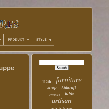
PRODUCT
STYLE
Puppe
furniture
112th
shop
kidkraft
table
sylvanian
artisan
miniatures