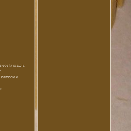
siede la scatola
.
di bambole e
an.