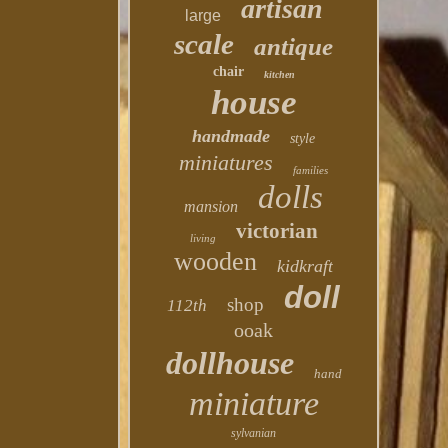
artisan
large
scale
antique
chair
kitchen
house
handmade
style
miniatures
families
dolls
mansion
victorian
living
wooden
kidkraft
doll
shop
112th
ooak
dollhouse
hand
miniature
sylvanian