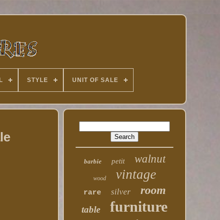
L
STYLE
UNIT OF SALE
le
walnut
petit
barbie
vintage
wood
room
silver
rare
furniture
table